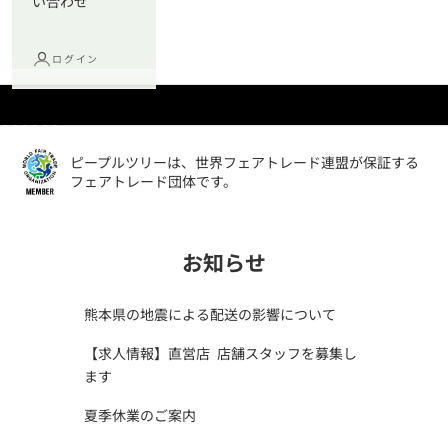
い合わせ
ログイン
I18n Error: Missing interpolation value "page" for "項目に移動する {{ p
I18n Error: Missing interpolation value "page" for "項目に移動する {{
I18n Error: Missing interpolation value "page" for "項目に移動する {
I18n Error: Missing interpolation value "page" for "項目に移動する
I18n Error: Missing interpolation value "page" for "項目に移動す
I18n Error: Missing interpolation value "page" for "項目に移
ピープルツリーは、世界フェアトレード連盟が保証する
フェアトレード団体です。
お知らせ
熊本県の地震による配送の影響について
【求人情報】直営店 店舗スタッフを募集し
ます
夏季休業のご案内