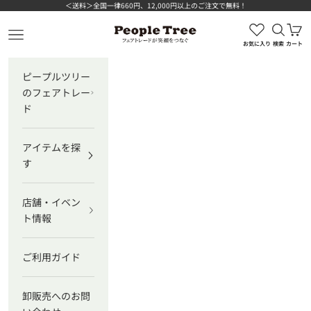
コンテンツへスキップ
＜送料＞全国一律660円、12,000円以上のご注文で無料！
検索を
カ
メニューを開く
ピープルツリー公式オ
お気に入り
検索
カート
ピープルツリー
のフェアトレー
ド
アイテムを探
す
店舗・イベン
ト情報
ご利用ガイド
卸販売へのお問