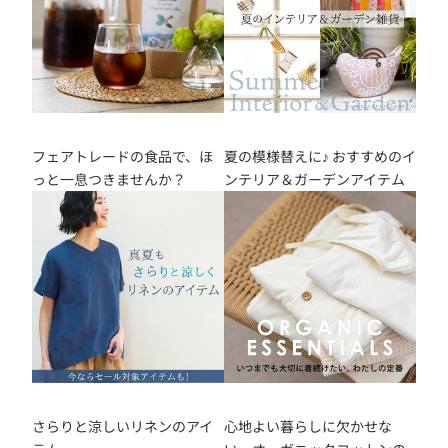
A
I
L
M
A
フェアトレードの食品で、ほ
夏の模様替えに♪ おすすめのイ
っと一息つきませんか？
ンテリア＆ガーデンアイテム
G
A
Z
I
N
E
メ
ル
さらりと涼しいリネンのアイ
心地よい暮らしに欠かせな
マ