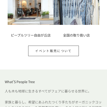
ン
・
新
着
情
報
ピープルツリー自由が丘店
全国の取り扱い店
を
お
届
イベント販売について
け
！
ルアドレス
What'S People Tree
登
人も木も地球に生きるすべてがフェアに暮らせる世界に。
録
す
家族と暮らし、希望にあふれたつくり手たちがオーガニックコッ
る