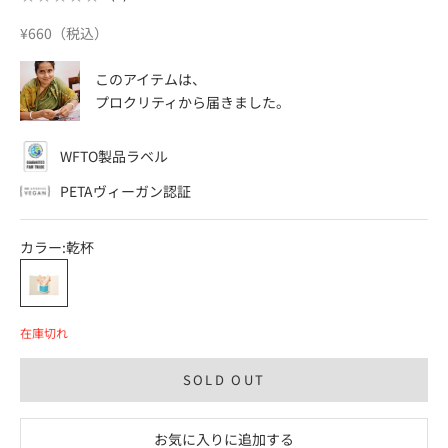
セール価格
¥660（税込）
このアイテムは、
プロクリティ
から届きました。
WFTO製品ラベル
PETAヴィーガン認証
カラー:
乾杯
乾杯
在庫切れ
SOLD OUT
お気に入りに追加する