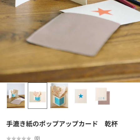
手漉き紙のポップアップカード 乾杯
★
★
★
★
★
★
★
★
★
★
(
0
)