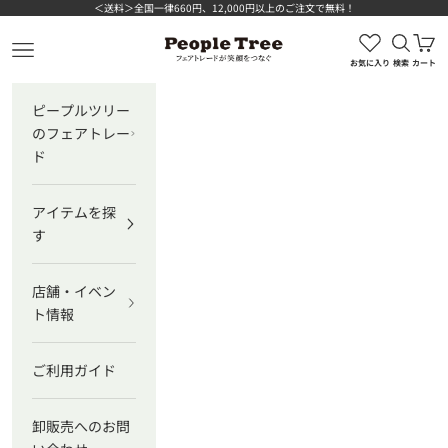
コンテンツへスキップ
＜送料＞全国一律660円、12,000円以上のご注文で無料！
検索を
カ
ピープルツリー公式オンラインショップ
メニューを開く
お気に入り
検索
カート
ピープルツリー
のフェアトレー
ド
アイテムを探
す
店舗・イベン
ト情報
ご利用ガイド
卸販売へのお問