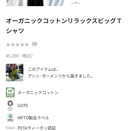
オーガニックコットンリラックスビッグＴ
シャツ
★
★
★
★
★
★
★
★
★
★
(
0
)
セール価格
¥5,390（税込）
このアイテムは、
アシシ･ガーメンツ
から届きました。
オーガニックコットン
GOTS
WFTO製品ラベル
PETAヴィーガン認証