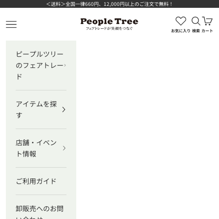
コンテンツへスキップ
＜送料＞全国一律660円、12,000円以上のご注文で無料！
検索を
カ
ピープルツリー公式オンラインショップ
メニューを開く
お気に入り
検索
カート
ピープルツリー
のフェアトレー
ド
アイテムを探
す
店舗・イベン
ト情報
ご利用ガイド
卸販売へのお問