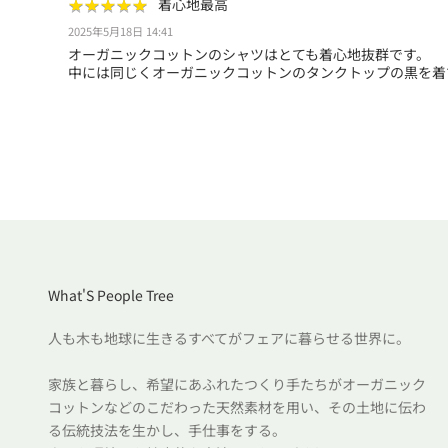
★
★
★
★
★
★
★
★
★
★
着心地最高
2025年5月18日 14:41
オーガニックコットンのシャツはとても着心地抜群です。
中には同じくオーガニックコットンのタンクトップの黒を着
What'S People Tree
人も木も地球に生きるすべてがフェアに暮らせる世界に。
家族と暮らし、希望にあふれたつくり手たちがオーガニック
コットンなどのこだわった天然素材を用い、その土地に伝わ
る伝統技法を生かし、手仕事をする。