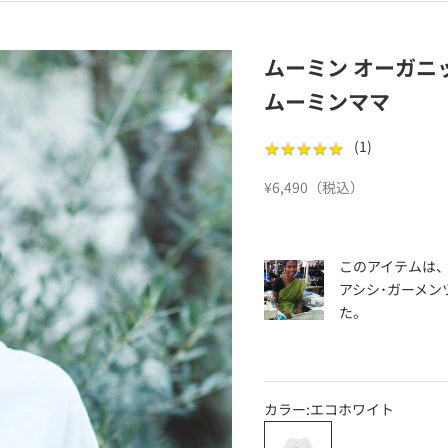
ムーミン オーガニ
ムーミンママ
★
★
★
★
★
★
★
★
★
★
(
1
)
セール価格
¥6,490（税込）
このアイテムは
アシシ･ガーメン
た。
カラー:
エコホワイト
エコホワイト