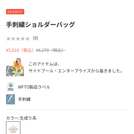
20%OFF
手刺繍ショルダーバッグ
★
★
★
★
★
★
★
★
★
★
(
0
)
セール価格
通常価格
¥5,016（税込）
¥6,270（税込）
このアイテムは、
サイドプール・エンタープライズ
から届きました。
WFTO製品ラベル
手刺繍
カラー:
生成り系
生成り系