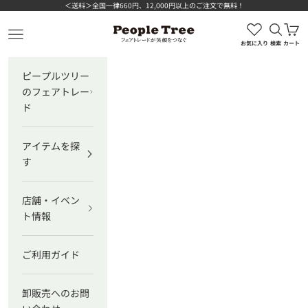
コンテンツへスキップ
＜送料＞全国一律660円、12,000円以上のご注文で無料！
検索を
カ
ピープルツリー公式オンラインショップ
メニューを開く
お気に入り
検索
カート
ピープルツリー
のフェアトレー
ド
アイテムを探
す
店舗・イベン
ト情報
ご利用ガイド
卸販売へのお問