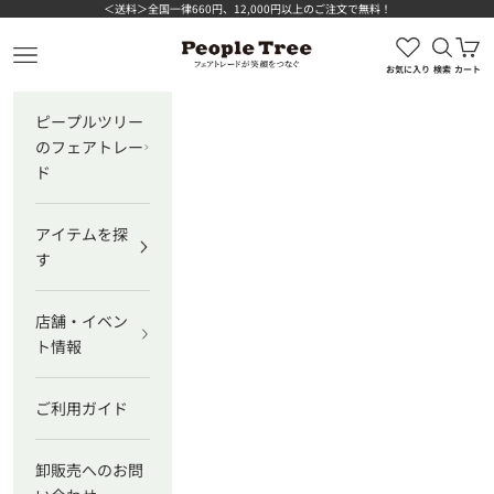
コンテンツへスキップ
＜送料＞全国一律660円、12,000円以上のご注文で無料！
検索を
カ
ピープルツリー公式オンラインショップ
メニューを開く
お気に入り
検索
カート
ピープルツリー
のフェアトレー
ド
アイテムを探
す
店舗・イベン
ト情報
ご利用ガイド
卸販売へのお問