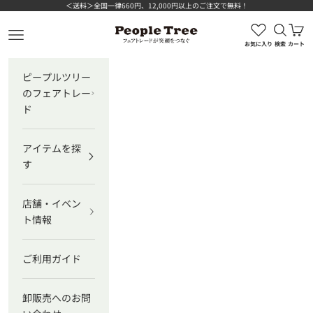
コンテンツへスキップ
＜送料＞全国一律660円、12,000円以上のご注文で無料！
検索を
カ
ピープルツリー公式オンラインショップ
メニューを開く
お気に入り
検索
カート
ピープルツリー
のフェアトレー
ド
アイテムを探
す
店舗・イベン
ト情報
ご利用ガイド
卸販売へのお問