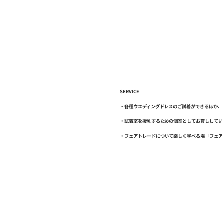
SERVICE
・各種ウエディングドレスのご試着ができるほか、
・試着室を授乳するための個室としてお貸しして
・フェアトレードについて楽しく学べる場「フェ