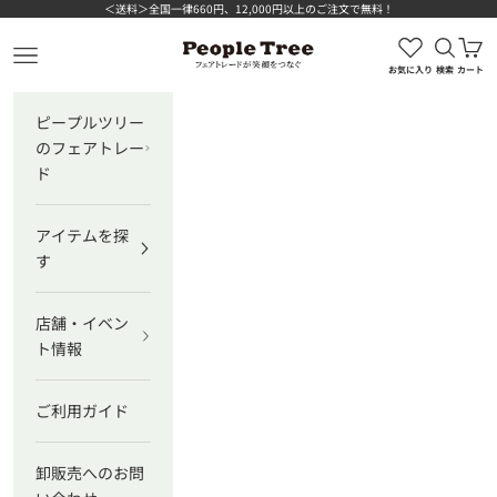
コンテンツへスキップ
＜送料＞全国一律660円、12,000円以上のご注文で無料！
検索を
カ
ピープルツリー公式オンラインショップ
メニューを開く
お気に入り
検索
カート
ピープルツリー
のフェアトレー
ド
アイテムを探
す
店舗・イベン
ト情報
ご利用ガイド
卸販売へのお問