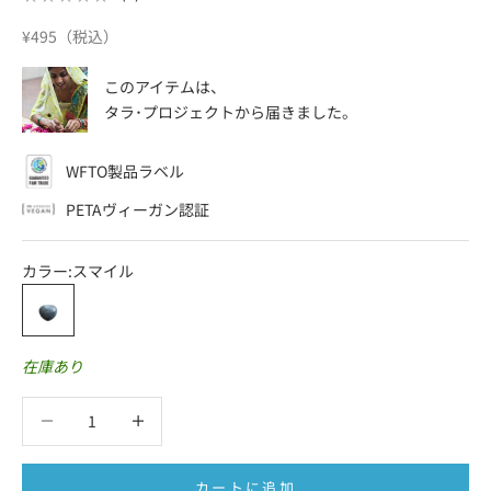
セール価格
¥495（税込）
このアイテムは、
タラ･プロジェクト
から届きました。
WFTO製品ラベル
PETAヴィーガン認証
カラー:
スマイル
スマイル
在庫あり
数量を減らす
数量を減らす
カートに追加