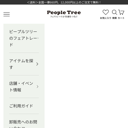
コンテンツへスキップ
＜送料＞全国一律660円、12,000円以上のご注文で無料！
検索を
カ
ピープルツリー公式オンラインショップ
メニューを開く
お気に入り
検索
カート
ピープルツリー
のフェアトレー
ド
アイテムを探
す
店舗・イベン
ト情報
ご利用ガイド
卸販売へのお問