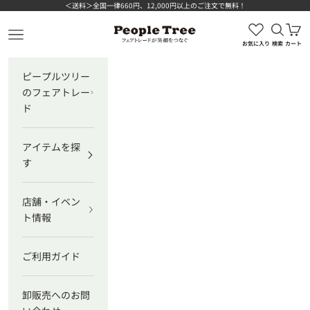
コンテンツへスキップ
＜送料＞全国一律660円、12,000円以上のご注文で無料！
検索を
カ
ピープルツリー公式オンラインショップ
メニューを開く
お気に入り
検索
カート
ピープルツリー
のフェアトレー
ド
アイテムを探
す
店舗・イベン
ト情報
ご利用ガイド
卸販売へのお問