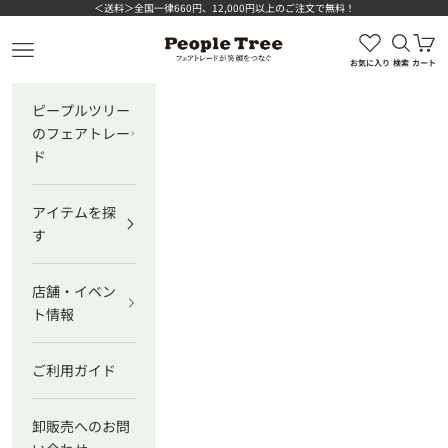
コンテンツへスキップ
＜送料＞全国一律660円、12,000円以上のご注文で無料！
検索を
カ
ピープルツリー公式オンラインショップ
メニューを開く
お気に入り
検索
カート
ピープルツリー
のフェアトレー
ド
アイテムを探
す
店舗・イベン
ト情報
ご利用ガイド
卸販売へのお問