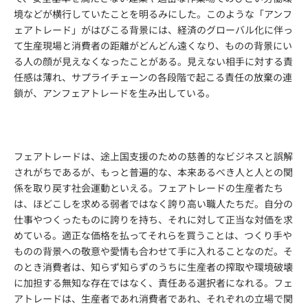
境などが横行していたことを明るみにした。このような「アンフ
ェアトレード」がはびこる背景には、経済のグローバル化に伴っ
て生産現場と消費者の距離がどんどん遠くなり、ものの背景にい
る人の顔が見えなくなったことがある。見えない相手に対する責
任感は薄れ、サプライチェーンの各段階で起こる責任の放棄の連
鎖が、アンフェアトレードを生み出している。
フェアトレードは、途上国支援のための慈善的なビジネスと誤解
されがちであるが、もっと普遍的な、本来あるべき人と人との関
係を取り戻す社会運動といえる。フェアトレードの生産者たち
は、ほどこしを求める弱者ではなく誇り高い職人たちだ。自分の
仕事やつくったものに誇りを持ち、それに対して正当な対価を求
めている。適正な価格を払ってそれらを買うことは、つくり手や
ものの背景への敬意や愛情も合わせて手に入れることなのだ。そ
のとき消費者は、知らず知らずのうちに生産者の搾取や環境破壊
に加担する無知な存在ではなく、責任ある選択者になれる。フェ
アトレードは、生産者であれ消費者であれ、それぞれの立場で関