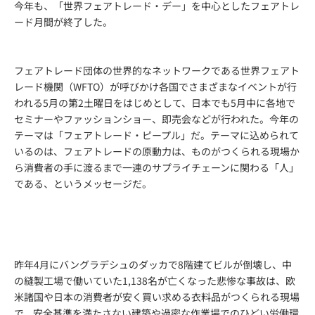
今年も、「世界フェアトレード・デー」を中心としたフェアトレ
ード月間が終了した。
フェアトレード団体の世界的なネットワークである世界フェアト
レード機関（WFTO）が呼びかけ各国でさまざまなイベントが行
われる5月の第2土曜日をはじめとして、日本でも5月中に各地で
セミナーやファッションショー、即売会などが行われた。今年の
テーマは「フェアトレード・ピープル」だ。テーマに込められて
いるのは、フェアトレードの原動力は、ものがつくられる現場か
ら消費者の手に渡るまで一連のサプライチェーンに関わる「人」
である、というメッセージだ。
昨年4月にバングラデシュのダッカで8階建てビルが倒壊し、中
の縫製工場で働いていた1,138名が亡くなった悲惨な事故は、欧
米諸国や日本の消費者が安く買い求める衣料品がつくられる現場
で、安全基準を満たさない建築や過密な作業場でのひどい労働環