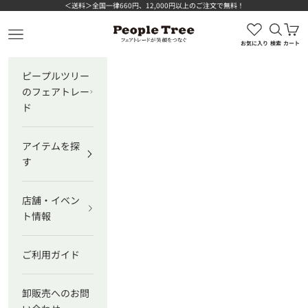
コンテンツへスキップ
＜送料＞全国一律660円、12,000円以上のご注文で無料！
検索を
カ
ピープルツリー公式オンラインショップ
メニューを開く
お気に入り
検索
カート
ピープルツリー
のフェアトレー
ド
アイテムを探
す
店舗・イベン
ト情報
ご利用ガイド
卸販売へのお問