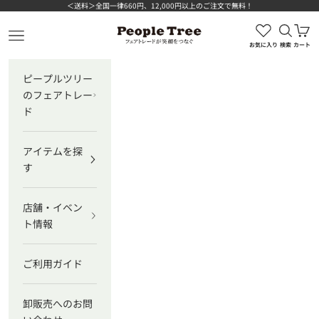
コンテンツへスキップ
＜送料＞全国一律660円、12,000円以上のご注文で無料！
検索を
カ
ピープルツリー公式オンラインショップ
メニューを開く
お気に入り
検索
カート
ピープルツリー
のフェアトレー
ド
アイテムを探
す
店舗・イベン
ト情報
ご利用ガイド
卸販売へのお問