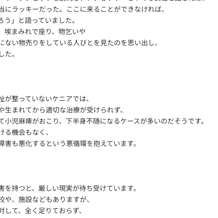
当にラッキーだった。ここに来ることができなければ、
ろう」と語っていました。
、埃まみれで座り、物乞いや
にない物売りをしている人びとを見たのを思い出し、
した。
祉が整っていないケニアでは、
や生まれてから適切な治療が受けられず、
て小児麻痺がおこり、下半身不随になるケースが多いのだそうです。
ける機会もなく、
障害も悪化するという悪循環を抱えています。
害を持つと、厳しい現実が待ち受けています。
校や、施設などもありますが、
対して、全く足りておらず、