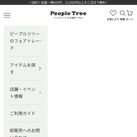
コンテンツへスキップ
＜送料＞全国一律660円、12,000円以上のご注文で無料！
検索を
カ
ピープルツリー公式オンラインショップ
メニューを開く
お気に入り
検索
カート
ピープルツリー
のフェアトレー
ド
アイテムを探
す
店舗・イベン
ト情報
ご利用ガイド
卸販売へのお問