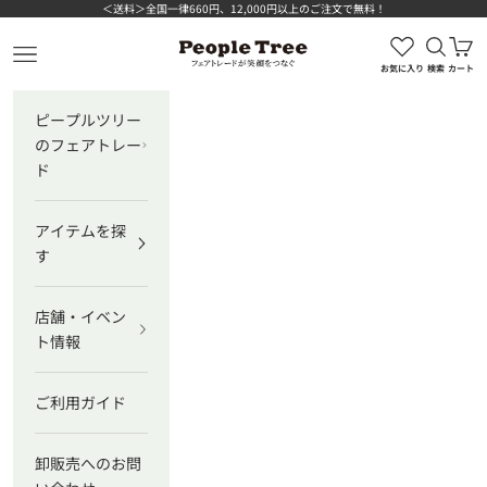
コンテンツへスキップ
＜送料＞全国一律660円、12,000円以上のご注文で無料！
検索を
カ
ピープルツリー公式オンラインショップ
メニューを開く
お気に入り
検索
カート
ピープルツリー
のフェアトレー
ド
アイテムを探
す
店舗・イベン
ト情報
ご利用ガイド
卸販売へのお問