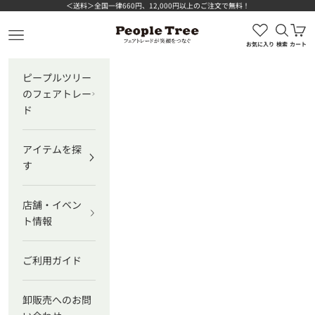
コンテンツへスキップ
＜送料＞全国一律660円、12,000円以上のご注文で無料！
検索を
カ
ピープルツリー公式オンラインショップ
メニューを開く
お気に入り
検索
カート
ピープルツリー
のフェアトレー
ド
アイテムを探
す
店舗・イベン
ト情報
ご利用ガイド
卸販売へのお問