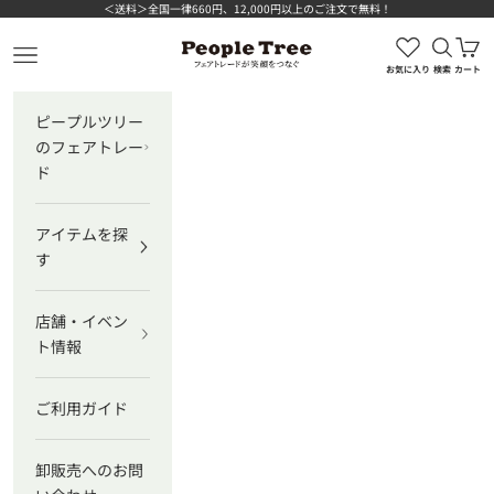
コンテンツへスキップ
＜送料＞全国一律660円、12,000円以上のご注文で無料！
検索を
カ
ピープルツリー公式オンラインショップ
メニューを開く
お気に入り
検索
カート
ピープルツリー
のフェアトレー
ド
アイテムを探
す
店舗・イベン
ト情報
ご利用ガイド
卸販売へのお問