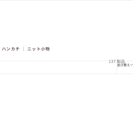
｜
ハンカチ
｜
ニット小物
137 製品
並び替え
SOLD OUT