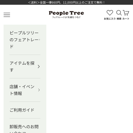
コンテンツへスキップ
＜送料＞全国一律660円、12,000円以上のご注文で無料！
検索を
カ
ピープルツリー公式オンラインショップ
メニューを開く
お気に入り
検索
カート
ピープルツリー
のフェアトレー
ド
アイテムを探
す
店舗・イベン
ト情報
ご利用ガイド
卸販売へのお問