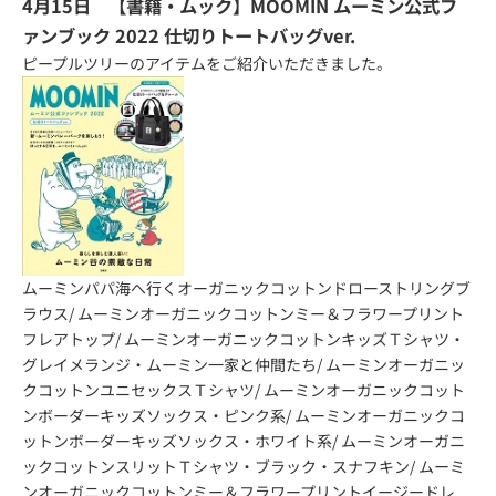
4月15日 【書籍・ムック】MOOMIN ムーミン公式フ
ァンブック 2022 仕切りトートバッグver.
ピープルツリーのアイテムをご紹介いただきました。
ムーミンパパ海へ行くオーガニックコットンドローストリングブ
ラウス
/
ムーミンオーガニックコットンミー＆フラワープリント
フレアトップ
/
ムーミンオーガニックコットンキッズＴシャツ・
グレイメランジ・ムーミン一家と仲間たち
/
ムーミンオーガニッ
クコットンユニセックスＴシャツ
/
ムーミンオーガニックコット
ンボーダーキッズソックス・ピンク系
/
ムーミンオーガニックコ
ットンボーダーキッズソックス・ホワイト系
/
ムーミンオーガニ
ックコットンスリットＴシャツ・ブラック・スナフキン
/
ムーミ
ンオーガニックコットンミー＆フラワープリントイージードレ