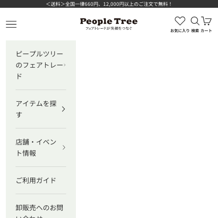
コンテンツへスキップ
＜送料＞全国一律660円、12,000円以上のご注文で無料！
検索を
カ
ピープルツリー公式オンラインショップ
メニューを開く
お気に入り
検索
カート
ピープルツリー
のフェアトレー
ド
アイテムを探
す
店舗・イベン
ト情報
ご利用ガイド
卸販売へのお問