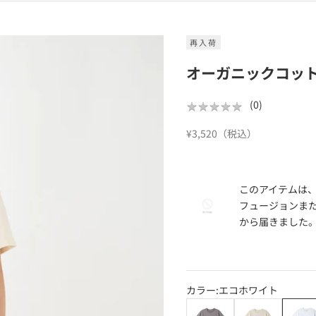
再入荷
オーガニックコッ
★
★
★
★
★
★
★
★
★
★
(
0
)
セール価格
¥3,520（税込）
このアイテムは
フュージョンま
から届きました
カラー:
エコホワイト
グレイ
生成り
エコホ