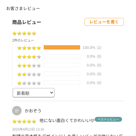
お客さまレビュー
商品レビュー
レビューを書く
★
★
★
★
★
★
★
★
★
★
2件のレビュー
★
★
★
★
★
★
★
★
★
★
100.0%
(2)
★
★
★
★
★
★
★
★
★
★
0.0%
(0)
★
★
★
★
★
★
★
★
★
★
0.0%
(0)
★
★
★
★
★
★
★
★
★
★
0.0%
(0)
★
★
★
★
★
★
★
★
★
★
0.0%
(0)
かおぞう
か
★
★
★
★
★
★
★
★
★
★
他にない面白くてかわいい🩷
ベストレビュー
2025年4月13日 13:16