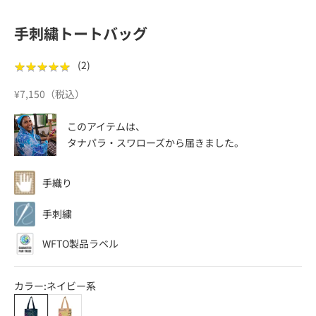
手刺繍トートバッグ
★
★
★
★
★
★
★
★
★
★
(
2
)
セール価格
¥7,150（税込）
このアイテムは、
タナパラ・スワローズ
から届きました。
手織り
手刺繍
WFTO製品ラベル
カラー:
ネイビー系
ネイビー系
ベージュ系