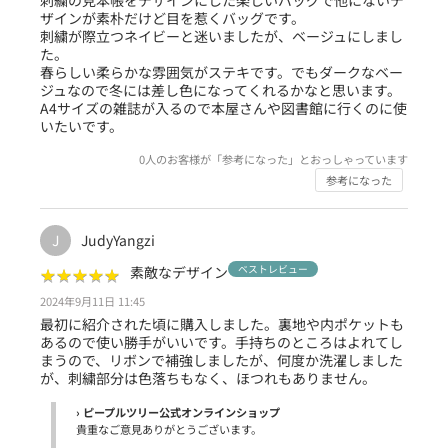
刺繍の見本帳をデザインにした楽しいバッグで他にないデ
ザインが素朴だけど目を惹くバッグです。
刺繍が際立つネイビーと迷いましたが、ベージュにしまし
た。
春らしい柔らかな雰囲気がステキです。でもダークなベー
ジュなので冬には差し色になってくれるかなと思います。
A4サイズの雑誌が入るので本屋さんや図書館に行くのに使
いたいです。
0
人のお客様が「参考になった」とおっしゃっています
参考になった
JudyYangzi
J
★
★
★
★
★
★
★
★
★
★
素敵なデザイン
ベストレビュー
2024年9月11日 11:45
最初に紹介された頃に購入しました。裏地や内ポケットも
あるので使い勝手がいいです。手持ちのところはよれてし
まうので、リボンで補強しましたが、何度か洗濯しました
が、刺繍部分は色落ちもなく、ほつれもありません。
› ピープルツリー公式オンラインショップ
貴重なご意見ありがとうございます。