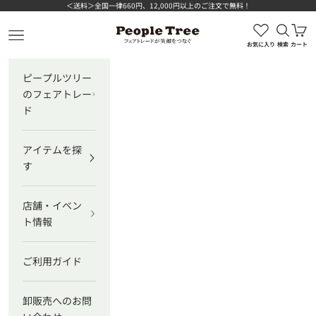
コンテンツへスキップ
＜送料＞全国一律660円、12,000円以上のご注文で無料！
検索を
カ
ピープルツリー公式オンラインショップ
メニューを開く
お気に入り
検索
カート
ピープルツリー
のフェアトレー
ド
アイテムを探
す
店舗・イベン
ト情報
ご利用ガイド
卸販売へのお問