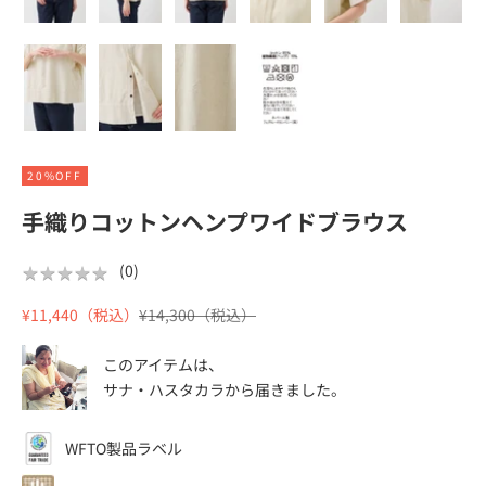
20%OFF
手織りコットンヘンプワイドブラウス
★
★
★
★
★
★
★
★
★
★
(
0
)
セール価格
通常価格
¥11,440（税込）
¥14,300（税込）
このアイテムは、
サナ・ハスタカラ
から届きました。
WFTO製品ラベル