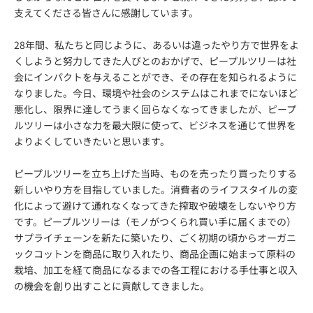
支えてくださる皆さんに感謝しています。
28年間、私たちと同じように、あるいは違ったやり方で世界をよ
くしようと努力してきた人びとのおかげで、ピープルツリーは社
会にインパクトを与えることができ、その存在を知られるように
なりました。今日、環境や社会のシステムはこれまでにないほど
悪化し、限界に達してうまく回らなくなってきましたが、ピープ
ルツリーは小さな力を最大限に使って、ビジネスを通じて世界を
よりよくしていきたいと思います。
ピープルツリーを立ち上げた当時、ものを売ったり買ったりする
新しいやり方を目指していました。消費者のライフスタイルの変
化によって避けて通れなくなってきた搾取や破壊をしないやり方
です。ピープルツリーは（モノがつくられ買い手に届くまでの）
サプライチェーンを新たに築いたり、ごく初期の頃からオーガニ
ックコットンを商品に取り入れたり、商品企画に始まって原料の
栽培、加工を経て商品になるまでの各工程における手仕事と収入
の機会を創り出すことに貢献してきました。