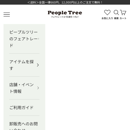
コンテンツへスキップ
＜送料＞全国一律660円、12,000円以上のご注文で無料！
検索を
カ
ピープルツリー公式オンラインショップ
メニューを開く
お気に入り
検索
カート
ピープルツリー
のフェアトレー
ド
アイテムを探
す
店舗・イベン
ト情報
ご利用ガイド
卸販売へのお問