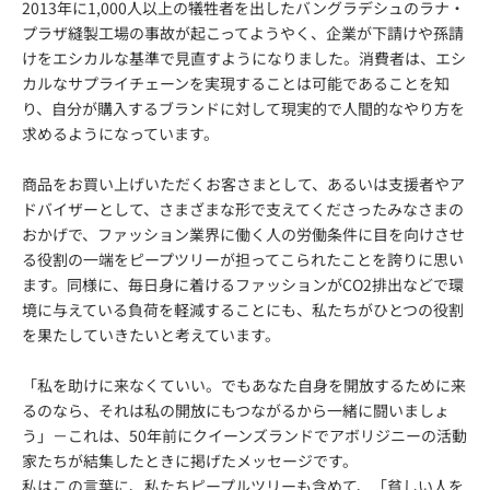
2013年に1,000人以上の犠牲者を出したバングラデシュのラナ・
プラザ縫製工場の事故が起こってようやく、企業が下請けや孫請
けをエシカルな基準で見直すようになりました。消費者は、エシ
カルなサプライチェーンを実現することは可能であることを知
り、自分が購入するブランドに対して現実的で人間的なやり方を
求めるようになっています。
商品をお買い上げいただくお客さまとして、あるいは支援者やア
ドバイザーとして、さまざまな形で支えてくださったみなさまの
おかげで、ファッション業界に働く人の労働条件に目を向けさせ
る役割の一端をピープツリーが担ってこられたことを誇りに思い
ます。同様に、毎日身に着けるファッションがCO2排出などで環
境に与えている負荷を軽減することにも、私たちがひとつの役割
を果たしていきたいと考えています。
「私を助けに来なくていい。でもあなた自身を開放するために来
るのなら、それは私の開放にもつながるから一緒に闘いましょ
う」－これは、50年前にクイーンズランドでアボリジニーの活動
家たちが結集したときに掲げたメッセージです。
私はこの言葉に、私たちピープルツリーも含めて、「貧しい人を