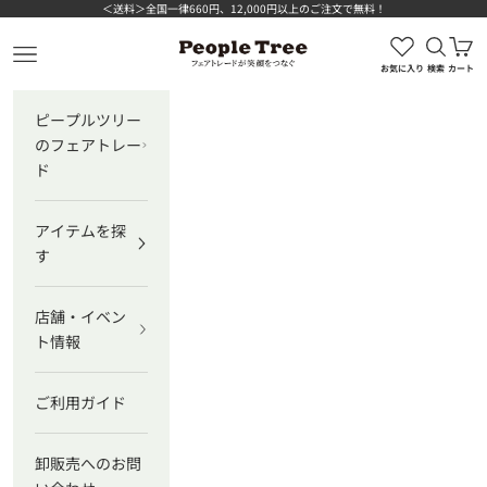
コンテンツへスキップ
＜送料＞全国一律660円、12,000円以上のご注文で無料！
検索を
カ
ピープルツリー公式オンラインショップ
メニューを開く
お気に入り
検索
カート
ピープルツリー
のフェアトレー
ド
アイテムを探
す
店舗・イベン
ト情報
ご利用ガイド
卸販売へのお問