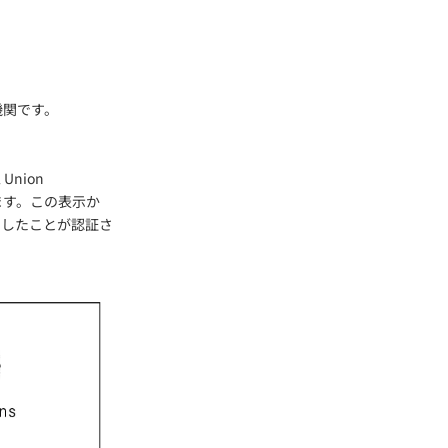
証機関です。
nion
ります。この表示か
アしたことが認証さ