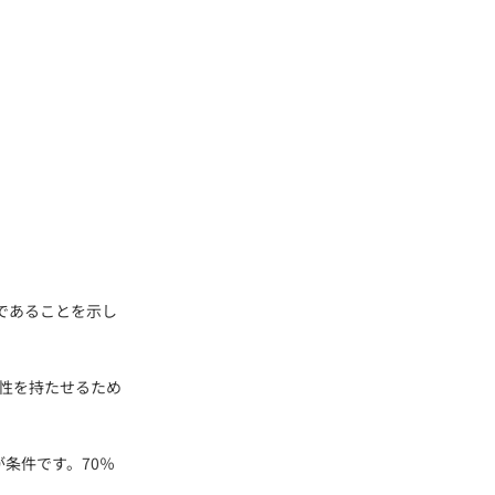
維であることを示し
縮性を持たせるため
。
条件です。70％