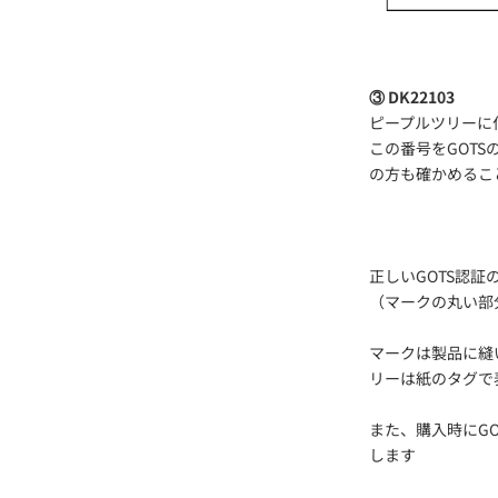
③ DK22103
ピープルツリーに
この番号をGOT
の方も確かめるこ
正しいGOTS認
（マークの丸い部
マークは製品に縫
リーは紙のタグで
また、購入時にG
します