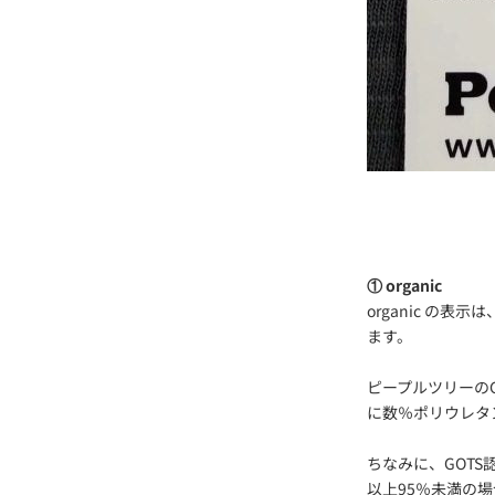
① organic
organic の
ます。
ピープルツリーの
に数％ポリウレタン
ちなみに、GOT
以上95％未満の場合は