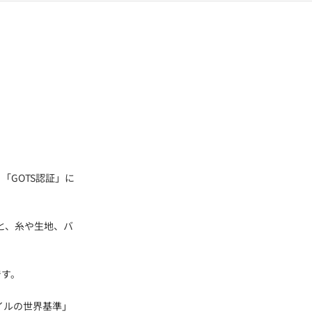
GOTS認証」に
と、糸や生地、バ
です。
キスタイルの世界基準」