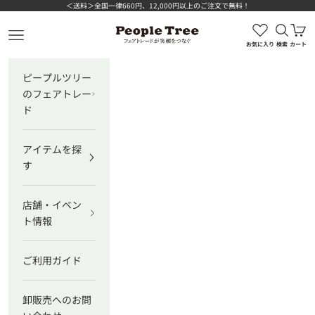
コンテンツへスキップ
＜送料＞全国一律660円、12,000円以上のご注文で無料！
検索を
カ
ピープルツリー公式オンラインショップ
メニューを開く
お気に入り
検索
カート
ピープルツリー
のフェアトレー
ド
アイテムを探
す
店舗・イベン
ト情報
ご利用ガイド
卸販売へのお問