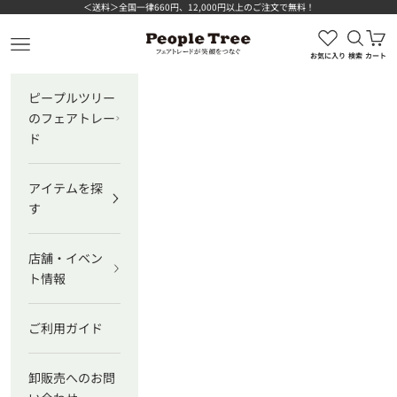
コンテンツへスキップ
＜送料＞全国一律660円、12,000円以上のご注文で無料！
検索を
カ
ピープルツリー公式オンラインショップ
メニューを開く
お気に入り
検索
カート
ピープルツリー
のフェアトレー
ド
アイテムを探
す
店舗・イベン
ト情報
ご利用ガイド
卸販売へのお問