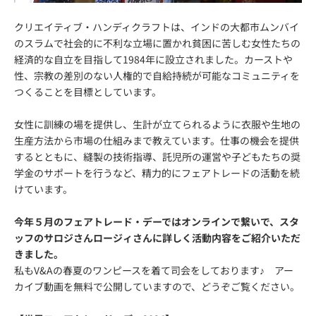
クリエイティブ・ハンディクラフトは、インドの大都市ムンバイ
のスラムで社会的に不利な立場に置かれ貧困に苦しむ女性たちの
経済的な自立を目指して1984年に設立されました。カーストや
性、宗教の差別のない人権的で自給持続が可能なコミュニティを
つくることを目標としています。
女性に訓練の場を提供し、生計が立てられるように衣服や生地の
生産方法から市場の仕組みまで教えています。仕事の機会を提供
するとともに、縫製の技術指導、託児所の運営や子どもたちの奨
学金のサポートを行うなど、精力的にフェアトレードの活動を続
けています。
今年５月のフェアトレード・デーではオンラインで繋いで、スタ
ッフのサロジさんロージィさんに詳しく活動内容をご紹介いただ
きました。
私もV&Aの春夏のワンピースを着て司会をしております♪ アー
カイブ動画を無料で公開していますので、どうぞご覧ください。