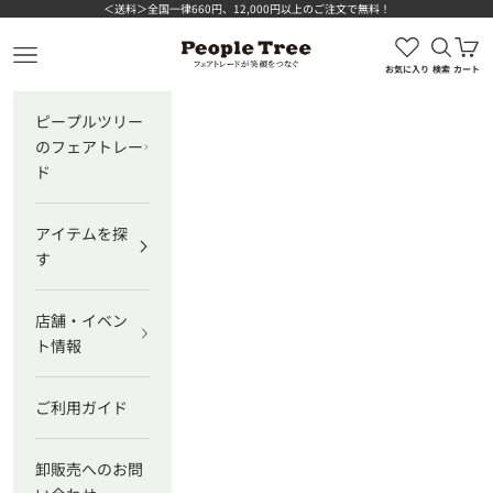
コンテンツへスキップ
＜送料＞全国一律660円、12,000円以上のご注文で無料！
検索を
カ
ピープルツリー公式オンラインショップ
メニューを開く
お気に入り
検索
カート
ピープルツリー
のフェアトレー
ド
アイテムを探
す
店舗・イベン
ト情報
ご利用ガイド
卸販売へのお問