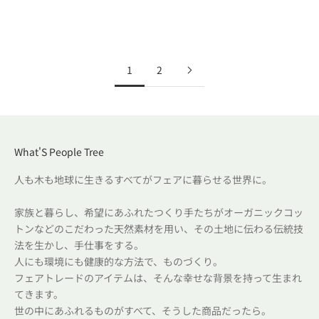
通常価格
セール価格
¥5,940（税込）
¥2,310（税込）
通常価格
¥3,850（税込）
1
2
What'S People Tree
人も木も地球に生きるすべてがフェアに暮らせる世界に。
家族と暮らし、希望にあふれたつくり手たちがオーガニックコッ
トンなどのこだわった天然素材を用い、その土地に伝わる伝統技
法を生かし、手仕事をする。
人にも環境にも健康的な方法で、ものづくり。
フェアトレードのアイテムは、そんな幸せな背景を持って生まれ
てきます。
世の中にあふれるものがすべて、そうした商品だったら。