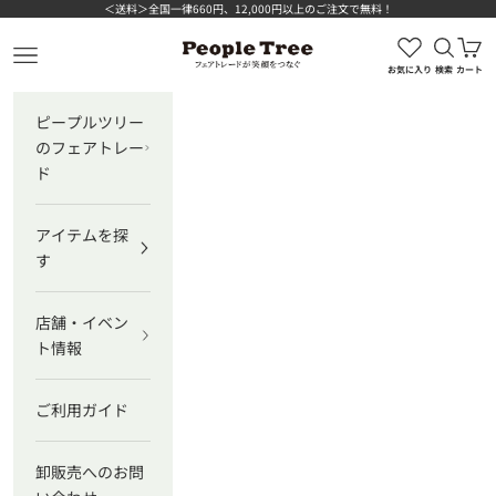
コンテンツへスキップ
＜送料＞全国一律660円、12,000円以上のご注文で無料！
検索を
カ
ピープルツリー公式オンラインショップ
メニューを開く
お気に入り
検索
カート
ピープルツリー
のフェアトレー
ド
アイテムを探
す
店舗・イベン
ト情報
ご利用ガイド
卸販売へのお問