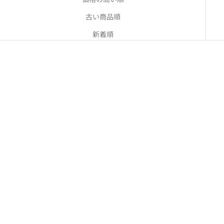
古い商品順
新着順
オーガニックコットンストレッ
手織りリサイクルサリークッシ
チ レギンス
ョンカバー