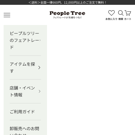
コンテンツへスキップ
＜送料＞全国一律660円、12,000円以上のご注文で無料！
検索を
カ
ピープルツリー公式オンラインショップ
メニューを開く
お気に入り
検索
カート
ピープルツリー
のフェアトレー
ド
アイテムを探
す
店舗・イベン
ト情報
ご利用ガイド
卸販売へのお問