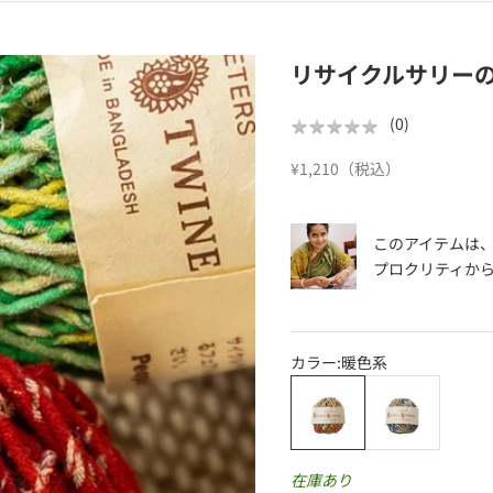
リサイクルサリー
★
★
★
★
★
★
★
★
★
★
(
0
)
セール価格
¥1,210（税込）
このアイテムは
プロクリティ
か
カラー:
暖色系
暖色系
寒色系
在庫あり