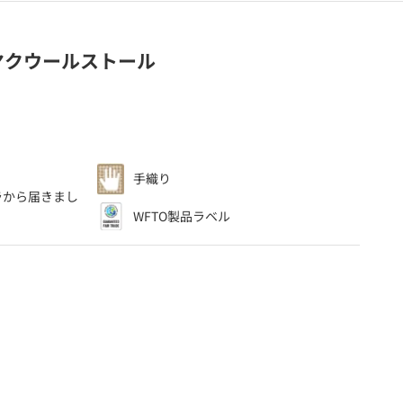
ヤクウールストール
、
手織り
ラ
から届きまし
WFTO製品ラベル