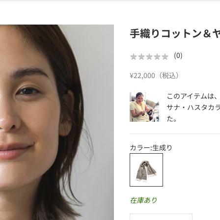
手織りコットン＆
★
★
★
★
★
★
★
★
★
★
(
0
)
セール価格
¥22,000（税込）
このアイテムは
サナ・ハスタカ
た。
カラー:
生成り
生成り
在庫あり
数量を減らす
数量を減らす