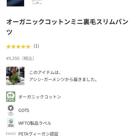
オーガニックコットンミニ裏毛スリムパン
ツ
★
★
★
★
★
★
★
★
★
★
(
1
)
セール価格
¥9,350（税込）
このアイテムは、
アシシ･ガーメンツ
から届きました。
オーガニックコットン
GOTS
WFTO製品ラベル
PETAヴィーガン認証