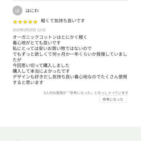
はにわ
は
★
★
★
★
★
★
★
★
★
★
軽くて気持ち良いです
2025年5月29日 12:52
オーガニックコットンはとにかく軽く
着心地がとても良いです
私にとっては安いお買い物ではないので
でもずっと欲しくて何ヶ月か一年くらいか我慢していまし
たが
今回思い切って購入しました
購入して本当によかったです
デザインも好きだし気持ち良い着心地なのでたくさん使用
すると思います
0
人のお客様が「参考になった」とおっしゃっています
参考になった