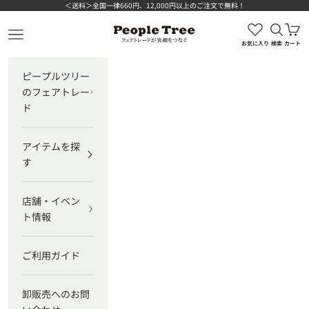
コンテンツへスキップ
＜送料＞全国一律660円、12,000円以上のご注文で無料！
検索を
カ
ピープルツリー公式オンラインショップ
メニューを開く
お気に入り
検索
カート
ピープルツリー
のフェアトレー
ド
アイテムを探
す
店舗・イベン
ト情報
ご利用ガイド
卸販売へのお問