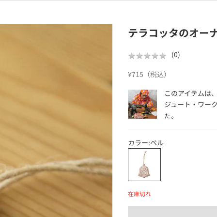
テラコッタのオー
★
★
★
★
★
★
★
★
★
★
(
0
)
セール価格
¥715（税込）
このアイテムは
ジュート・ワー
た。
カラー:
ベル
ベル
在庫切れ