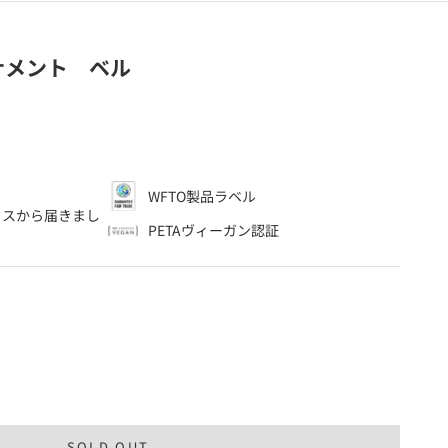
ナメント ベル
、
WFTO製品ラベル
クス
から届きまし
PETAヴィーガン認証
SOLD OUT