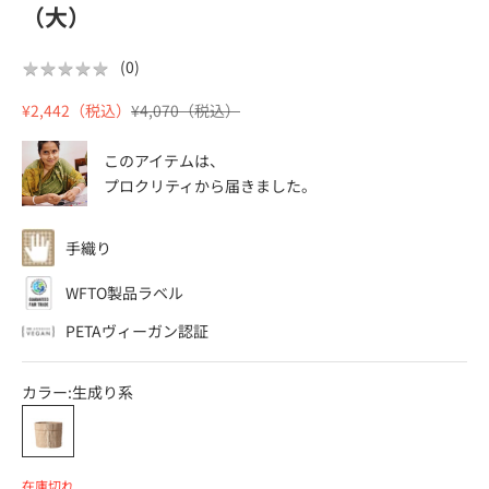
（大）
★
★
★
★
★
★
★
★
★
★
(
0
)
セール価格
通常価格
¥2,442（税込）
¥4,070（税込）
このアイテムは、
プロクリティ
から届きました。
手織り
WFTO製品ラベル
PETAヴィーガン認証
カラー:
生成り系
生成り系
在庫切れ