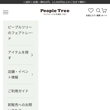
コンテンツへスキップ
＜送料＞全国一律660円、12,000円以上のご注文で無料！
検索を
カ
ピープルツリー公式オンラインショップ
メニューを開く
お気に入り
検索
カート
ピープルツリー
のフェアトレー
ド
アイテムを探
す
店舗・イベン
ト情報
ご利用ガイド
卸販売へのお問