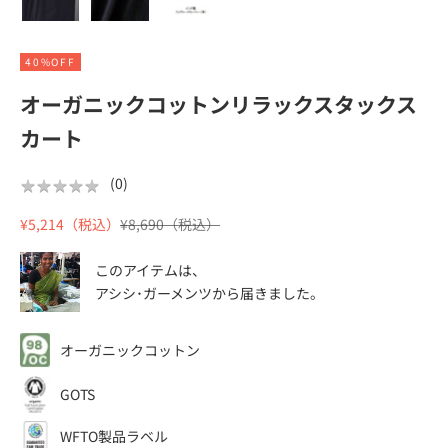
40%OFF
オーガニックコットンリラックスタックス
カート
★
★
★
★
★
★
★
★
★
★
(
0
)
セール価格
通常価格
¥5,214（税込）
¥8,690（税込）
このアイテムは、
アシシ･ガーメンツ
から届きました。
オーガニックコットン
GOTS
WFTO製品ラベル