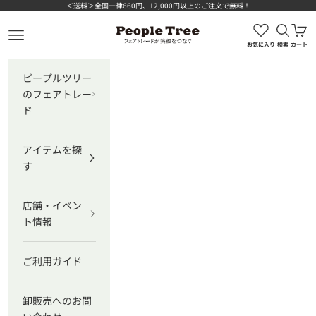
コンテンツへスキップ
＜送料＞全国一律660円、12,000円以上のご注文で無料！
検索を
カ
ピープルツリー公式オンラインショップ
メニューを開く
お気に入り
検索
カート
ピープルツリー
のフェアトレー
ド
アイテムを探
す
店舗・イベン
ト情報
ご利用ガイド
卸販売へのお問