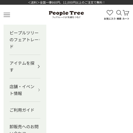
コンテンツへスキップ
＜送料＞全国一律660円、12,000円以上のご注文で無料！
検索を
カ
ピープルツリー公式オンラインショップ
メニューを開く
お気に入り
検索
カート
ピープルツリー
のフェアトレー
ド
アイテムを探
す
店舗・イベン
ト情報
ご利用ガイド
卸販売へのお問