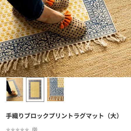
手織りブロックプリントラグマット（大）
★
★
★
★
★
★
★
★
★
★
(
0
)