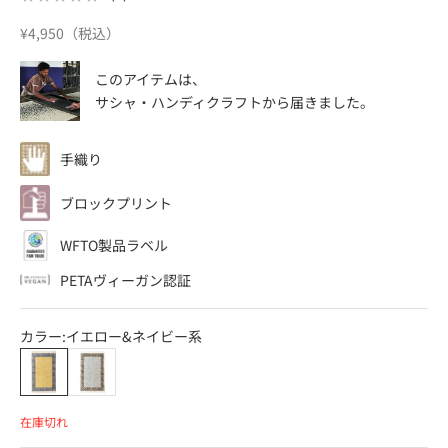
セール価格
¥4,950（税込）
このアイテムは、
サシャ・ハンディクラフト
から届きました。
手織り
ブロックプリント
WFTO製品ラベル
PETAヴィーガン認証
カラー:
イエロー&ネイビー系
イエロー&ネイビー系
ブルー系
在庫切れ