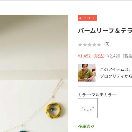
40%OFF
パームリーフ＆テ
★
★
★
★
★
★
★
★
★
★
(
0
)
セール価格
通常価格
¥1,452（税込）
¥2,420（税
このアイテムは
プロクリティ
か
カラー:
マルチカラー
マルチカラー
在庫あり