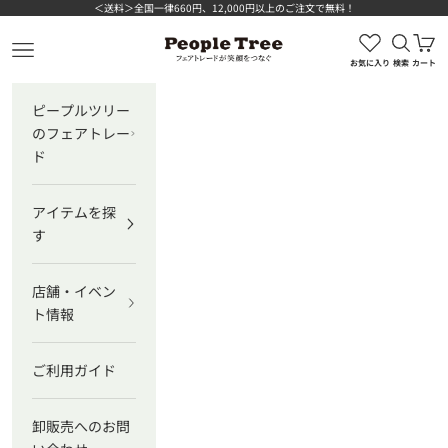
コンテンツへスキップ
＜送料＞全国一律660円、12,000円以上のご注文で無料！
検索を
カ
ピープルツリー公式オンラインショップ
メニューを開く
お気に入り
検索
カート
ピープルツリー
のフェアトレー
ド
アイテムを探
す
店舗・イベン
ト情報
ご利用ガイド
卸販売へのお問