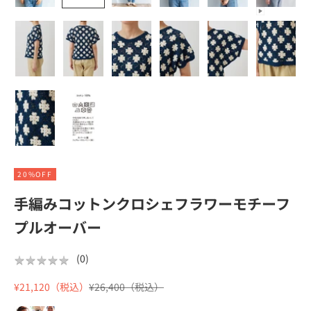
20%OFF
手編みコットンクロシェフラワーモチーフ
プルオーバー
★
★
★
★
★
★
★
★
★
★
(
0
)
セール価格
通常価格
¥21,120（税込）
¥26,400（税込）