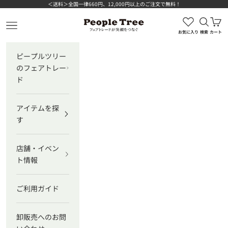
コンテンツへスキップ
＜送料＞全国一律660円、12,000円以上のご注文で無料！
検索を
カ
ピープルツリー公式オンラインショップ
メニューを開く
お気に入り
検索
カート
ピープルツリー
のフェアトレー
ド
アイテムを探
す
店舗・イベン
ト情報
ご利用ガイド
卸販売へのお問