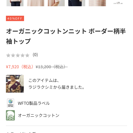
40%OFF
オーガニックコットンニット ボーダー柄半
袖トップ
★
★
★
★
★
★
★
★
★
★
(
0
)
セール価格
通常価格
¥7,920（税込）
¥13,200（税込）
このアイテムは、
ラジラクシミ
から届きました。
WFTO製品ラベル
オーガニックコットン