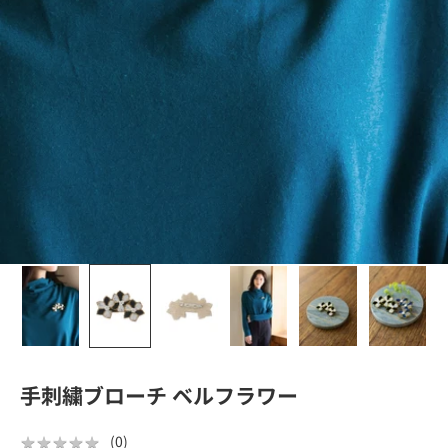
手刺繍ブローチ ベルフラワー
★
★
★
★
★
★
★
★
★
★
(
0
)