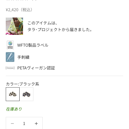
セール価格
¥2,420（税込）
このアイテムは、
タラ･プロジェクト
から届きました。
WFTO製品ラベル
手刺繍
PETAヴィーガン認証
カラー:
ブラック系
ブラック系
ブルー系
在庫あり
数量を減らす
数量を減らす