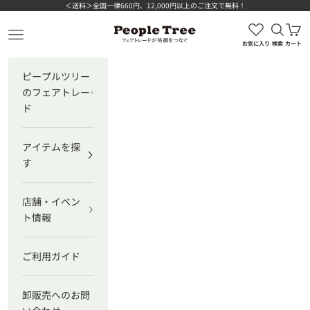
コンテンツへスキップ
＜送料＞全国一律660円、12,000円以上のご注文で無料！
検索を
カ
ピープルツリー公式オンラインショップ
メニューを開く
お気に入り
検索
カート
ピープルツリー
のフェアトレー
ド
アイテムを探
す
店舗・イベン
ト情報
ご利用ガイド
卸販売へのお問