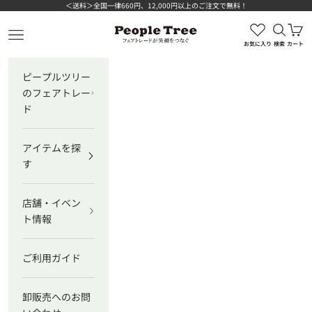
コンテンツへスキップ
＜送料＞全国一律660円、12,000円以上のご注文で無料！
検索を
カ
ピープルツリー公式オンラインショップ
メニューを開く
お気に入り
検索
カート
ピープルツリー
のフェアトレー
ド
アイテムを探
す
店舗・イベン
ト情報
ご利用ガイド
卸販売へのお問