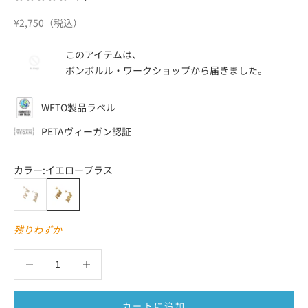
セール価格
¥2,750（税込）
このアイテムは、
ボンボルル・ワークショップ
から届きました。
WFTO製品ラベル
PETAヴィーガン認証
カラー:
イエローブラス
シルバー
イエローブラス
残りわずか
数量を減らす
数量を減らす
カートに追加