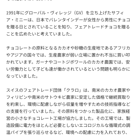
1991年にグローバル・ヴィレッジ（GV）を立ち上げたサフィ
ア・ミニーは、日本でバレンタインデーが女性から男性にチョコ
を贈る日とされていることを知り、フェアトレードチョコを贈る
ことを広めたいと考えていました。
チョコレートの原料となるカカオや砂糖の生産地であるアフリカ
やアジアの国々では、生産農家が弱い立場に置かれ不当に買い叩
かれています。ガーナやコートジボワールのカカオ農園では、安
い労働力として子ども達が働かされているという問題も明らかに
なっていました。
スイスのフェアトレード団体「クラロ」は、南米のカカオ農家や
フィリピンや南米のサトウキビ農家に安定した価格で継続買取り
を約束し、環境に配慮しながら収量を増やすための技術指導など
の支援を行っていました。その原料をつかった製品化に、家族経
営の小さなチョコレート工場が協力しました。その工場では、製
造設備に電力をほとんど必要としないエコロジカルな循環式の調
温パイプを張り巡らせるなど、環境への配慮に力を入れており、