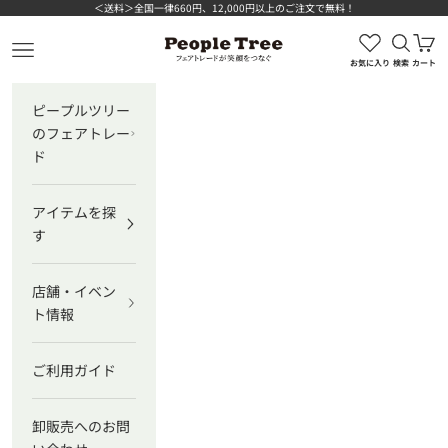
コンテンツへスキップ
＜送料＞全国一律660円、12,000円以上のご注文で無料！
検索を
カ
ピープルツリー公式オンラインショップ
メニューを開く
お気に入り
検索
カート
ピープルツリー
のフェアトレー
ド
アイテムを探
す
店舗・イベン
ト情報
ご利用ガイド
卸販売へのお問