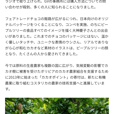
ラジオで取り上げられ、GVの事務所には購入方法についての問
い合わせが殺到、多くの人に知られることになりました。
フェアトレードチョコの販路が広がるにつれ、日本向けのオリジ
ナルパッケージをつくることになり、コンペを実施、のちにピー
プルツリーの食品すべてのイメージを描く大神慶子さんとの出会
いがありました。これまでのチョコのパッケージにはない、温か
く優しいタッチや、ユニークな表情のウシさん、リアルでありな
がら心が和むカカオなど素材のイラストは、ピープルツリーの顔
となり、たくさんの人から愛されてきました。
今では原料の生産農家も複数の国に広がり、気候変動の影響でカ
カオ樹に被害を受けたボリビアのカカオ農家組合を支援するため
に2013年に始まった「カカオポイント」の寄付は、新たに有機
農業に取り組むコスタリカの農家の技術支援へと進展していま
す。