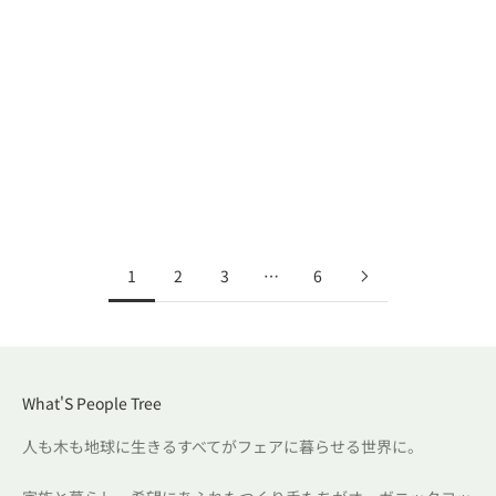
reports
グローバル・ヴィレッジ30年HISTORY
～Vol.4 デザイナー・コラボレーションの始まり～
1
2
3
…
6
What'S People Tree
人も木も地球に生きるすべてがフェアに暮らせる世界に。