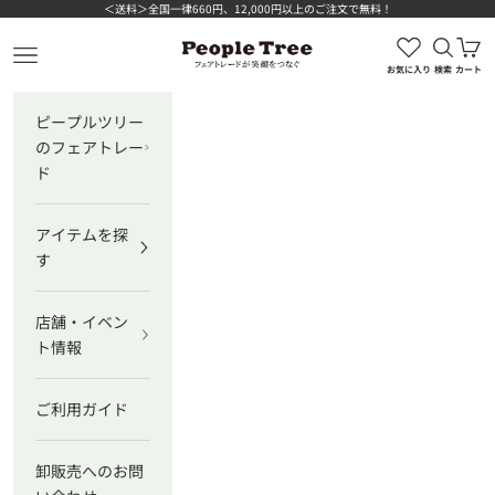
コンテンツへスキップ
＜送料＞全国一律660円、12,000円以上のご注文で無料！
検索を
カ
ピープルツリー公式オンラインショップ
メニューを開く
お気に入り
検索
カート
ピープルツリー
のフェアトレー
ド
アイテムを探
す
店舗・イベン
ト情報
ご利用ガイド
卸販売へのお問