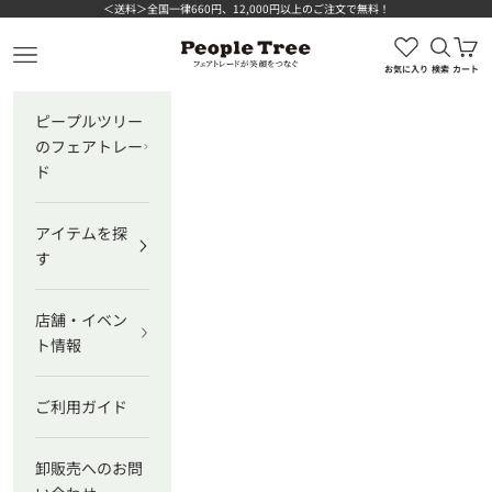
コンテンツへスキップ
＜送料＞全国一律660円、12,000円以上のご注文で無料！
検索を
カ
ピープルツリー公式オンラインショップ
メニューを開く
お気に入り
検索
カート
ピープルツリー
のフェアトレー
ド
アイテムを探
す
店舗・イベン
ト情報
ご利用ガイド
卸販売へのお問