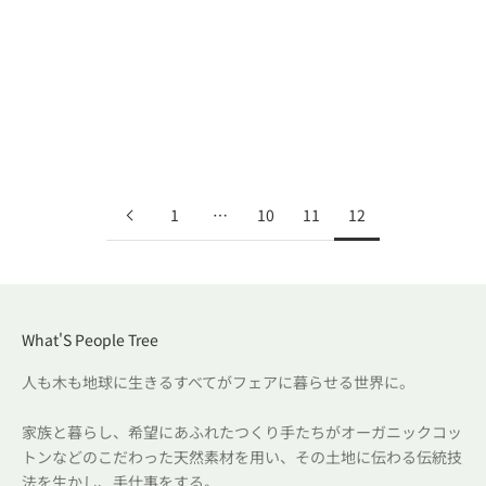
fair-trade-items
着るたびに愛おしくなる服がある
― 手織りシルク・ツリーブランチ・シリーズ
1
…
10
11
12
What'S People Tree
人も木も地球に生きるすべてがフェアに暮らせる世界に。
家族と暮らし、希望にあふれたつくり手たちがオーガニックコッ
トンなどのこだわった天然素材を用い、その土地に伝わる伝統技
法を生かし、手仕事をする。