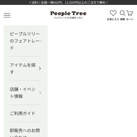
コンテンツへスキップ
＜送料＞全国一律660円、12,000円以上のご注文で無料！
検索を
カ
ピープルツリー公式オンラインショップ
メニューを開く
お気に入り
検索
カート
ピープルツリー
のフェアトレー
ド
アイテムを探
す
店舗・イベン
ト情報
ご利用ガイド
卸販売へのお問