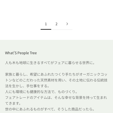
¥4,070（税込）
セール価格
¥1,760（税込）
1
2
What'S People Tree
人も木も地球に生きるすべてがフェアに暮らせる世界に。
家族と暮らし、希望にあふれたつくり手たちがオーガニックコッ
トンなどのこだわった天然素材を用い、その土地に伝わる伝統技
法を生かし、手仕事をする。
人にも環境にも健康的な方法で、ものづくり。
フェアトレードのアイテムは、そんな幸せな背景を持って生まれ
てきます。
世の中にあふれるものがすべて、そうした商品だったら。