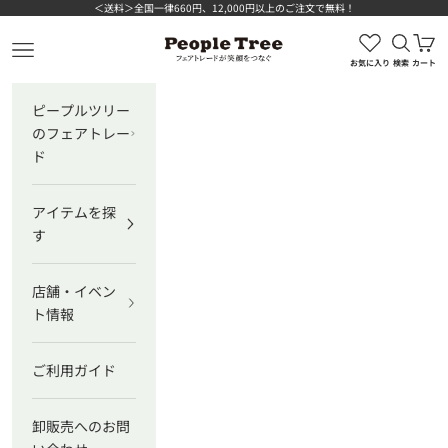
コンテンツへスキップ
＜送料＞全国一律660円、12,000円以上のご注文で無料！
検索を
カ
ピープルツリー公式オンラインショップ
メニューを開く
お気に入り
検索
カート
ピープルツリー
のフェアトレー
ド
アイテムを探
す
店舗・イベン
ト情報
ご利用ガイド
卸販売へのお問